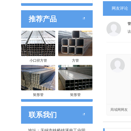
网友评论
推荐产品
管
该
小口径方管
方管
矩形管
矩形管
局域网网友
联系我们
地址：无锡市钱桥镇溪南工业园