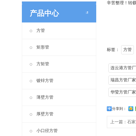
辛苦整理！转
产品中心
方管
矩形管
标签：
方管
方矩管
连云港方管厂
瑞昌方管厂家
镀锌方管
华莹方管厂家
薄壁方管
分享到：
厚壁方管
上一篇：
石家
小口径方管