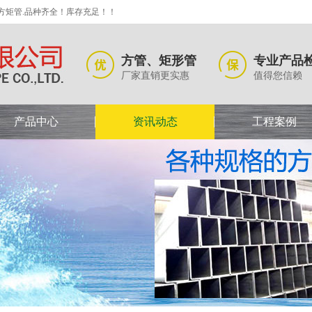
方矩管.品种齐全！库存充足！！
方管、矩形管
专业产品
厂家直销更实惠
值得您信赖
产品中心
资讯动态
工程案例