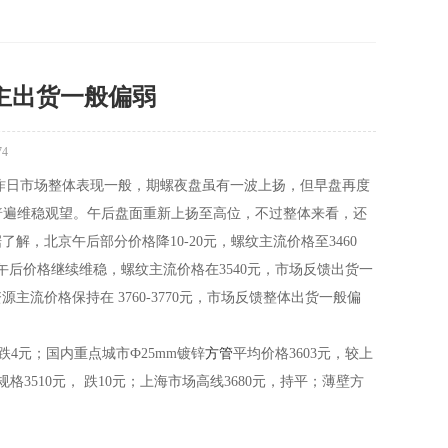
主出货一般偏弱
74
昨日市场整体表现一般，期螺夜盘虽有一波上扬，但早盘再度
格普遍维稳观望。午后盘面重新上扬至高位，不过整体来看，还
，北京午后部分价格降10-20元，螺纹主流价格至3460
州午后价格继续维稳，螺纹主流价格在3540元，市场反馈出货一
流价格保持在 3760-3770元，市场反馈整体出货一般偏
日跌4元；国内重点城市Ф25mm镀锌
方管
平均价格3603元，较上
规格3510元， 跌10元；上海市场高线3680元，持平；薄壁方