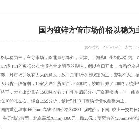
国内镀锌方管市场价格以稳为
发布时间：2020-05-13
人气：
1
价格
以稳为主，主导市场，除北京小降外，天津、上海和广州均以稳 为。
CPI和PPI的数据公布也没有带来明显的影响，所以今日开市，市场价
奏，对市场并没有太大的意义，故午后市场依旧观望为主，变动不大。据了解
天出货一般偏弱，10家大户出货量合计6600吨，较昨日减了800吨；杭
持平，大户出货量在1500吨左右；广州午后部分小厂资源松动，但一线资源主
在1000吨左右。综合上述分析，预计5月13日市场行情或盘整为主。
国内重点城市Ф6.0mm高线平均价格为3881元(吨价，下同),较上一交易
主导城市方面：北京高线(6mm)4390元，跌20元；薄壁方管(25mm)主流
平。