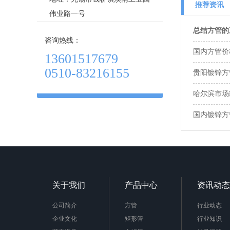
推荐资讯
伟业路一号
总结方管的
咨询热线：
国内方管价
13601517679
0510-83216155
贵阳镀锌方
哈尔滨市场
国内镀锌方
关于我们
产品中心
资讯动态
公司简介
方管
行业动态
企业文化
矩形管
行业知识