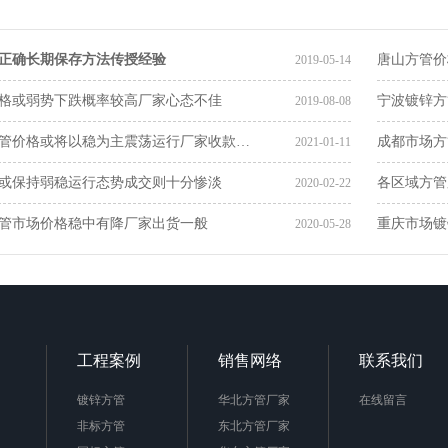
正确长期保存方法传授经验
唐山方管价
2019-05-14
格或弱势下跌概率较高厂家心态不佳
宁波镀锌方
2019-08-08
管价格或将以稳为主震荡运行厂家收款…
成都市场方
2021-01-11
或保持弱稳运行态势成交则十分惨淡
各区域方管
2020-02-22
管市场价格稳中有降厂家出货一般
重庆市场镀
2020-05-28
工程案例
销售网络
联系我们
镀锌方管
华北方管厂家
在线留言
非标方管
东北方管厂家