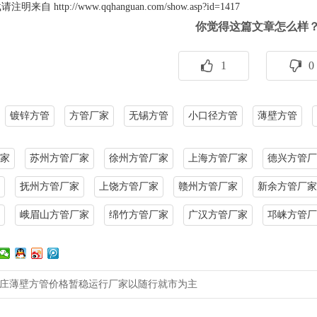
载请注明来自
http://www.qqhanguan.com/show.asp?id=1417
你觉得这篇文章怎么样
1
0
镀锌方管
方管厂家
无锡方管
小口径方管
薄壁方管
家
苏州方管厂家
徐州方管厂家
上海方管厂家
德兴方管厂
抚州方管厂家
上饶方管厂家
赣州方管厂家
新余方管厂家
峨眉山方管厂家
绵竹方管厂家
广汉方管厂家
邛崃方管厂
庄薄壁方管价格暂稳运行厂家以随行就市为主