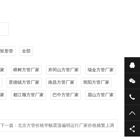
？
矩形管
全部
在
家
樟树方管厂家
井冈山方管厂家
瑞金方管厂家
微
景德镇方管厂家
南昌方管厂家
简阳方管厂家
家
都江堰方管厂家
巴中方管厂家
眉山方管厂家
051
TO
下一篇：
北京方管价格窄幅震荡偏弱运行厂家价格频繁上调