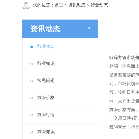
您的位置：
首页
>
资讯动态
>
行业动态
资讯动态
行业动态
镀锌方管
市场
行业知识
趋弱，消息面上
是盘整震荡的节
常见问题
元，市场反馈全
般，较昨日基本
方管价格
弱，大户出货量
方管
价格方面，
方管行情
一交易日跌4元。
管3490元，持
方管知识