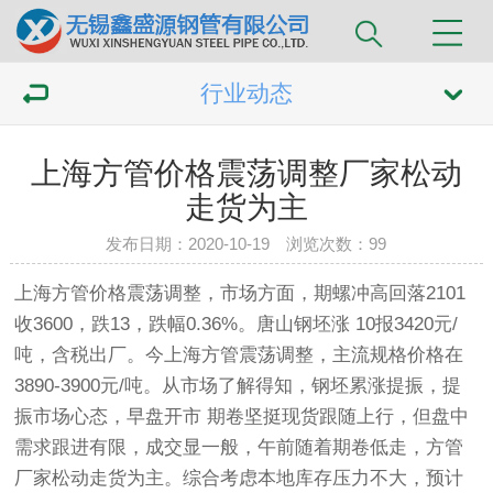
行业动态
上海方管价格震荡调整厂家松动
走货为主
发布日期：2020-10-19 浏览次数：
99
上海
方管
价格
震荡调整，市场方面，期螺冲高回落2101
收3600，跌13，跌幅0.36%。唐山钢坯涨 10报3420元/
吨，含税出厂。今上海
方管
震荡调整，主流规格价格在
3890-3900元/吨。从市场了解得知，钢坯累涨提振，提
振市场心态，早盘开市 期卷坚挺现货跟随上行，但盘中
需求跟进有限，成交显一般，午前随着期卷低走，方管
厂家
松动走货为主。综合考虑本地库存压力不大，预计